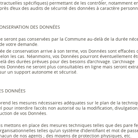
tractuelles spécifiques) per
mettant de les contrôler, notamment e
rès d’eux des audits de sécurité des données à caractère personn
CONSERVATION DES DONNÉES
e seront pas conservées par
la Commune
au
-
del
à de la durée néc
 de votre demande.
ée de conservation arrive
à son
terme, vos Données sont effacées
elo
n
les cas
. Néanmoins, vos Données pourront éventuellement êt
elà des durées prévues pour
des besoins d’archivage.
L’archivage
os Données ne seront plus consultables en ligne mais seront extra
 sur un support autonome e
t sécurisé.
DES DONNÉES
prend les mesures nécessaires adéquates sur le plan de la techniq
 pour interdire l’accès non autorisé ou la modification, divulgation
uction de vos Données.
us
mettons en place des mesures techniques telles que des pare fe
ganisationnelles telles qu’un système d’identifiant et mot de pass
hacun de nos
agents
; des moyens de protection physiques, etc.