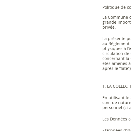
Politique de co
La Commune d
grande importa
privée.
La présente po
au Règlement 
physiques à l’
circulation de
concernant la co
êtes amenés à 
après le “Site”
1. LA COLLEC
En utilisant l
sont de nature
personnel (ci
-
Les Données co
•
Données d’ide