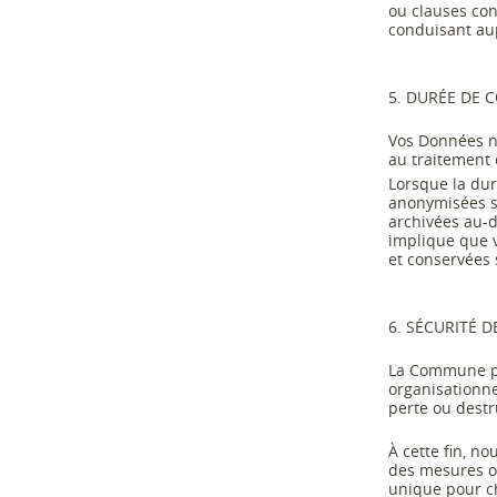
ou clauses con
conduisant aup
5
. DURÉE DE 
Vos Données n
au
traitement
Lorsque l
a
dur
anonymisées s
archivées au
-
d
implique que v
et conservées
6
. SÉCURITÉ 
La Commune
organisationnel
perte ou destr
À cette fin,
no
des mesures or
unique pour c