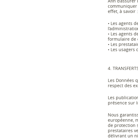
Afin d’assurer
communiquer le
effet, à savoir :
•
Les agents d
l’administrati
•
Les agents d
formulaire de 
•
Les prestatai
•
Les usagers 
4
. TRANSFERT
Les Données q
respect des ex
Les
publicatio
présence sur I
Nous garantiss
européenne, m
de protection 
prestataires 
délivrant un ni