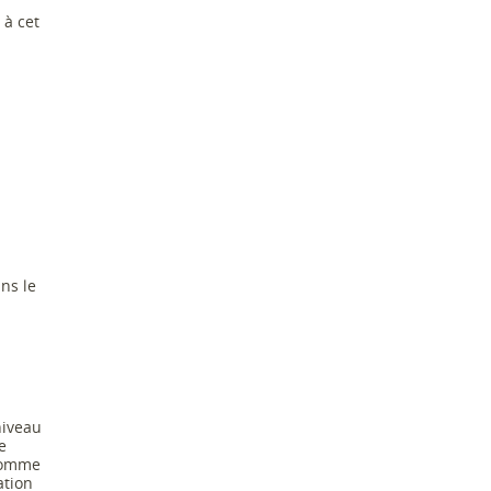
 à cet
ns le
niveau
e
 comme
ation