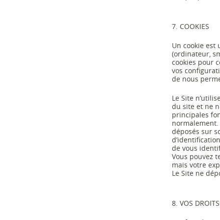
7
. COOKIES
Un cookie est u
(ordinateur, sm
cookies pour c
vos configurat
de nous permet
Le Site n’utili
du site et ne 
principales fon
normalement. 
déposés
sur
s
d’identificati
de vous identi
Vous pouvez t
mais votre exp
Le Site ne dép
8
. VOS DROIT