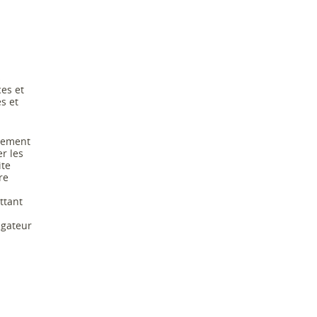
s
ces et
s et
nement
r les
ite
re
ttant
igateur