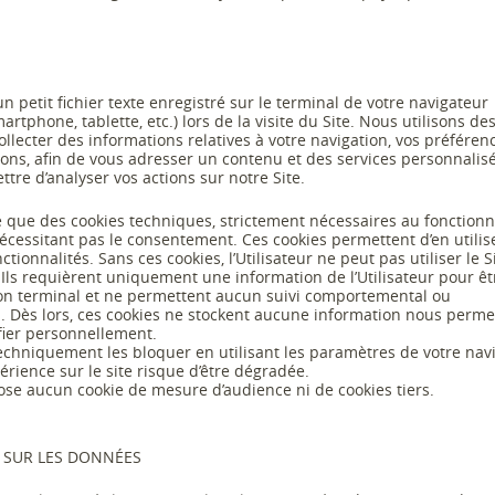
n petit fichier texte enregistré sur le terminal de votre navigateur
artphone, tablette, etc.) lors de la visite du Site. Nous utilisons de
ollecter des
informations relatives à votre navigation, vos préféren
ions, afin de vous adresser un contenu et des services personnalisé
tre d’analyser vos actions sur notre Site.
se que des cookies techniques, stri
ctement nécessaires au fonction
nécessitant pas le consentement. Ces cookies permettent d’en utilise
ctionnalités. Sans ces cookies, l’Utilisateur ne peut pas utiliser le S
Ils requièrent uniquement u
ne information de l’Utilisateur pour êt
on
terminal
et
ne
permettent
aucun
suivi
comportemental
ou
on. Dès lors, ces cookies ne stockent aucune information nous perme
fier personnellement.
echniq
uement les bloquer
en utilisant les paramètres de votre nav
érience sur le site risque d’être dégradée.
ose aucun cookie de mesure d’audience ni de cookies tiers.
S SUR LES DONNÉES