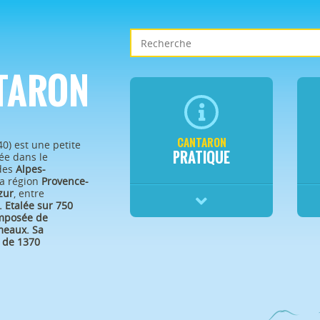
TARON
CANTARON
40) est une petite
PRATIQUE
e dans le
des
Alpes-
a région
Provence-
zur
, entre
.
Etalée sur 750
omposée de
eaux. Sa
 de 1370