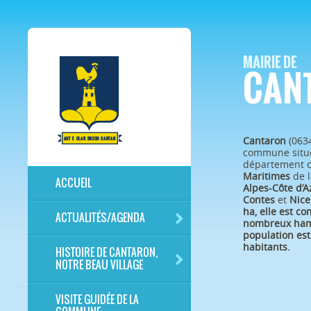
MAIRIE DE
CAN
Cantaron
(063
commune situé
département 
Maritimes
de l
ACCUEIL
Alpes-Côte d’A
Contes
et
Nice
ha, elle est c
ACTUALITÉS/AGENDA
nombreux ham
population est
habitants.
HISTOIRE DE CANTARON,
NOTRE BEAU VILLAGE
VISITE GUIDÉE DE LA