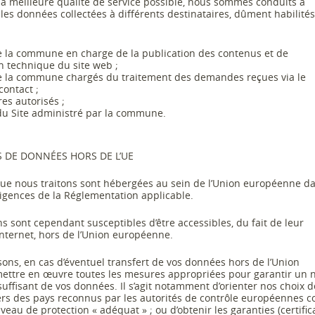
 la meilleure qualité de service possible, nous sommes conduits à
s données collectées à différents destinataires, dûment habilités
e la commune en charg
e de la publication des contenus et de
on technique du site web ;
e la commune chargés du traitement des demandes reçues via le
contact ;
res autorisés ;
du Site administré par la commune.
S DE DONNÉES HORS DE L’UE
ue nous traitons sont hébergées au sein de l’Union européenne da
igences de la Réglementation applicable.
ns
sont
cependant
susceptibles
d’être
accessibles,
du
fait
de
leur
nternet, hors de l’Union européenne.
ons, en cas d
’éventuel
transfert de vos données hors de l’Union
ettre en œuvre toutes les mesures appropriées pour garantir un 
suffisant de vos données. Il s
’agit notamment d’orienter nos choix d
vers des pays reconnus par les autorités de contrôle européennes
veau de protection « adéquat » ; ou d’obtenir les garanties (certific