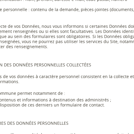
e personnelle
:
contenu de la demande,
pièces
-
jointes
(
documents
lecte de vos Données, nous vous informons si certaines Données do
rement renseignées ou si elles sont facultatives. Les Données identi
que au sein des formulaires sont obligatoi
res. Si les Données oblig
nseignées, vous ne pourrez pas utiliser les services du Site, nota
citer des renseignements.
TION DES DONNÉES PERSONNELLES COLLECTÉES
s de
vos
données à caractère
personnel consistent en la collecte et
ormations
.
 commune permet notamment de :
ontenus et informations à destination des administrés ;
isposition de ces derniers un formulaire de contact.
RES DES DONNÉES PERSONNELLES