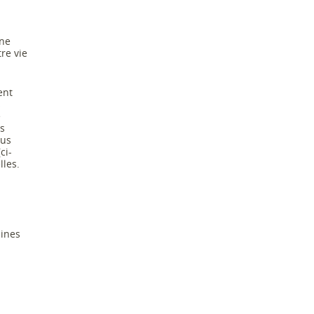
une
tre vie
ent
s
e
s
ous
(ci
-
lles.
aines