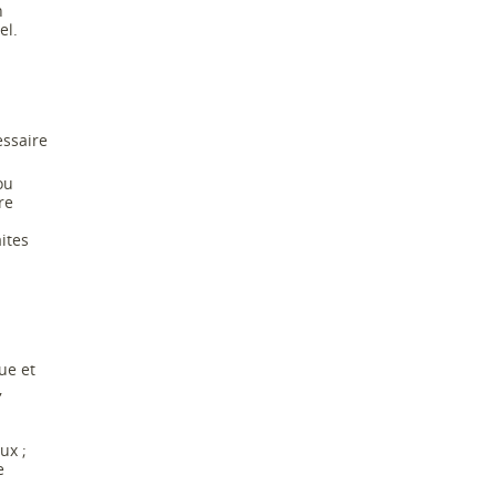
n
el.
essaire
ou
re
ites
ue et
,
ux ;
e