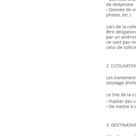
de téléphone
•
Donnée de vi
photos,
etc.)
Lors de la col
être obligatoi
par un astéris
ne sont pas re
celui de solli
2. L’UTILISA
Les traitement
stockage d’inf
Le Site de la
•
Publier des c
•
De mettre à d
3
.
DESTINATAI