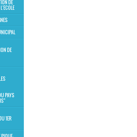
TION DE
 L'ECOLE
GNES
NICIPAL
ION DE
S
LES
 DU PAYS
NS"
DU 1ER
 PIQUE-