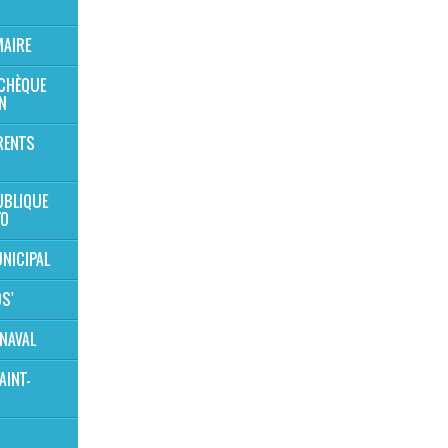
MAIRE
 CHÈQUE
N
RENTS
UBLIQUE
TO
NICIPAL
OS'
NAVAL
AINT-