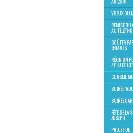
AN 2019
VOEUX DU 
REMISE DU
AU TÉLÉTHO
GOÛTER PA
ENFANTS
RÉUNION P
/ PLU ET LO
CONSEIL MU
SOIRÉE 'AD
SOIRÉE CAR
FÊTE DE LA S
JOSEPH
PROJET DE