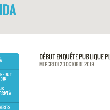
NDA
DÉBUT ENQUÊTE PUBLIQUE P
 À
MERCREDI 23 OCTOBRE 2019
RE DU 11
1918
AIS
RRIVE À
VERTES