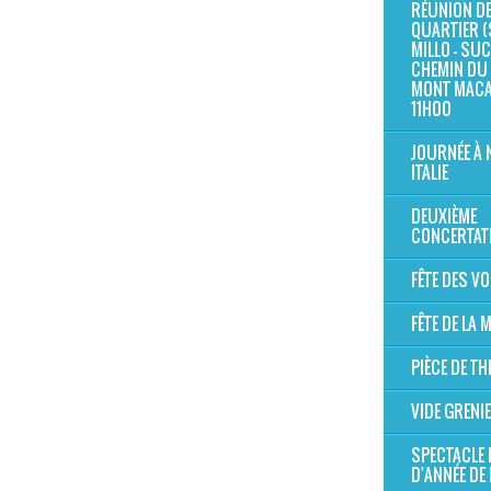
RÉUNION D
QUARTIER (
MILLO - SUC 
CHEMIN DU 
MONT MAC
11H00
JOURNÉE À 
ITALIE
DEUXIÈME
CONCERTAT
FÊTE DES V
FÊTE DE LA
PIÈCE DE TH
VIDE GRENI
SPECTACLE 
D'ANNÉE DE 