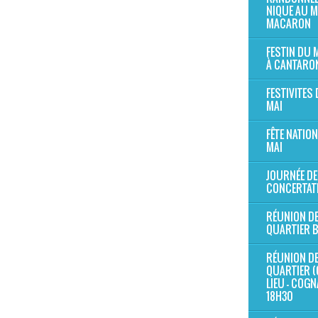
NIQUE AU 
MACARON
FESTIN DU
À CANTARO
FESTIVITES 
MAI
FÊTE NATION
MAI
JOURNÉE DE
CONCERTAT
RÉUNION D
QUARTIER 
RÉUNION D
QUARTIER (
LIEU - COG
18H30