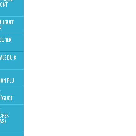
MONT
 MUGUET
N
DU 1ER
ALE DU 8
ION PLU
E
BÉGUDE
E
CHEF-
NAS)