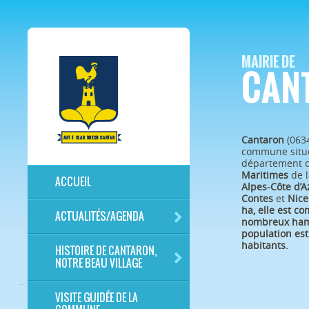
MAIRIE DE
CAN
Cantaron
(063
commune situé
département 
Maritimes
de l
ACCUEIL
Alpes-Côte d’A
Contes
et
Nice
ha, elle est c
ACTUALITÉS/AGENDA
nombreux ham
population est
habitants.
HISTOIRE DE CANTARON,
NOTRE BEAU VILLAGE
VISITE GUIDÉE DE LA