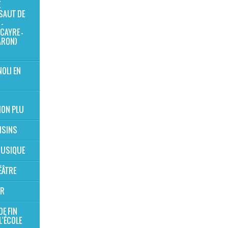
E
SAUT DE
-
CAYRE -
ARON)
NOLI EN
ION PLU
OISINS
 MUSIQUE
ÉÂTRE
ER
DE FIN
L'ÉCOLE