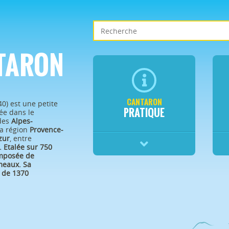
TARON
CANTARON
40) est une petite
PRATIQUE
e dans le
des
Alpes-
a région
Provence-
zur
, entre
.
Etalée sur 750
omposée de
eaux. Sa
 de 1370