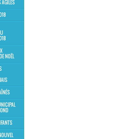
 AGILES
018
AU
018
X
DE NOËL
S
AIS
AÎNÉS
NICIPAL
MOND
NFANTS
NOUVEL