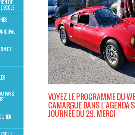
TION DE
 L'ECOLE
GNES
NICIPAL
ION DE
S
LES
 DU PAYS
VOYEZ LE PROGRAMME DU WE
NS"
CAMARGUE DANS L'AGENDA S
JOURNÉE DU 29. MERCI
DU 1ER
 PIQUE-