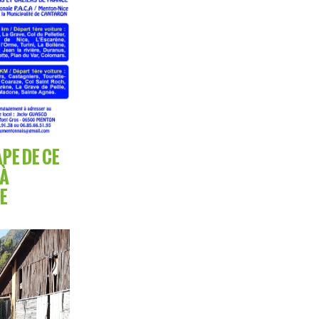
PE DE CE
 À
E