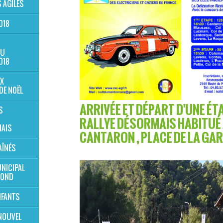
 AGILES
018
AU
018
X
DE NOËL
ARRIVÉE ET DÉPART D'UNE ÉTA
S
RALLYE DÉSORMAIS HABITUÉ
AIS
CANTARON , PLACE DE LA GAR
AÎNÉS
NICIPAL
MOND
NFANTS
NOUVEL