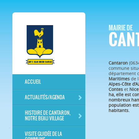
MAIRIE DE
CAN
Cantaron
(063
commune situé
département 
Maritimes
de l
ACCUEIL
Alpes-Côte d’A
Contes
et
Nice
ha, elle est c
ACTUALITÉS/AGENDA
nombreux ham
population est
habitants.
HISTOIRE DE CANTARON,
NOTRE BEAU VILLAGE
VISITE GUIDÉE DE LA