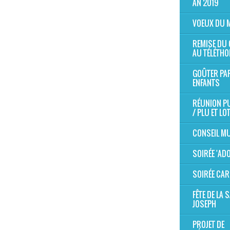
AN 2019
VOEUX DU 
REMISE DU
AU TÉLÉTHO
GOÛTER PA
ENFANTS
RÉUNION P
/ PLU ET LO
CONSEIL MU
SOIRÉE 'AD
SOIRÉE CAR
FÊTE DE LA S
JOSEPH
PROJET DE