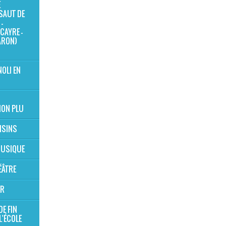
E
SAUT DE
-
CAYRE -
ARON)
NOLI EN
ION PLU
OISINS
 MUSIQUE
ÉÂTRE
ER
DE FIN
L'ÉCOLE