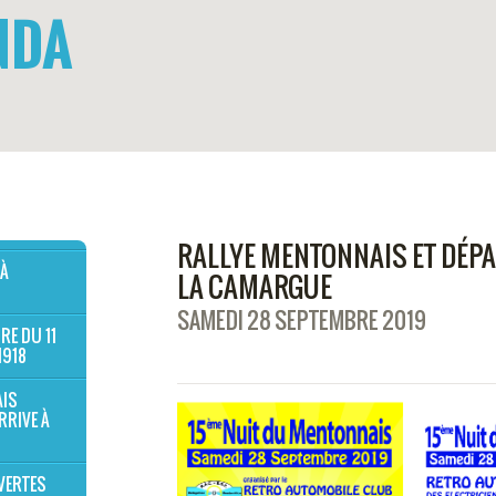
NDA
RALLYE MENTONNAIS ET DÉP
 À
LA CAMARGUE
SAMEDI 28 SEPTEMBRE 2019
RE DU 11
1918
AIS
RRIVE À
VERTES