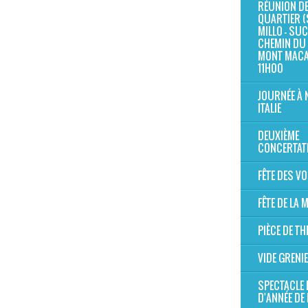
RÉUNION D
QUARTIER (
MILLO - SUC 
CHEMIN DU 
MONT MAC
11H00
JOURNÉE À 
ITALIE
DEUXIÈME
CONCERTAT
FÊTE DES V
FÊTE DE LA
PIÈCE DE TH
VIDE GRENI
SPECTACLE 
D'ANNÉE DE 