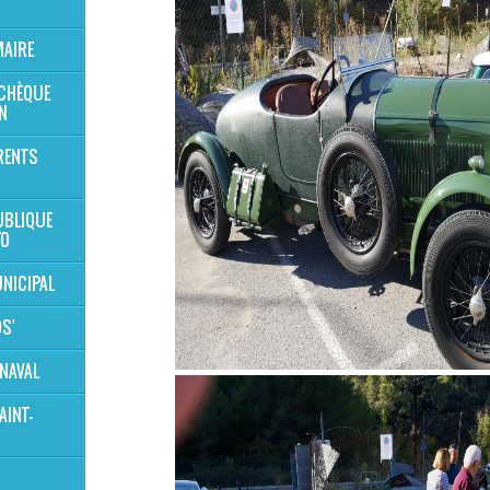
MAIRE
 CHÈQUE
N
RENTS
UBLIQUE
TO
NICIPAL
OS'
NAVAL
AINT-