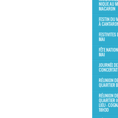
NIQUE AU 
MACARON
FESTIN DU
À CANTARO
FESTIVITES 
MAI
FÊTE NATION
MAI
JOURNÉE DE
CONCERTAT
RÉUNION D
QUARTIER 
RÉUNION D
QUARTIER (
LIEU - COG
18H30