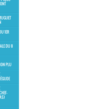
MONT
 MUGUET
N
DU 1ER
ALE DU 8
ION PLU
E
BÉGUDE
E
CHEF-
NAS)