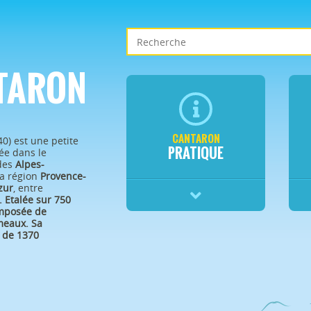
TARON
CANTARON
40) est une petite
PRATIQUE
e dans le
des
Alpes-
a région
Provence-
zur
, entre
.
Etalée sur 750
omposée de
eaux. Sa
 de 1370