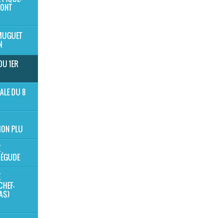
MONT
 MUGUET
N
DU 1ER
ALE DU 8
ION PLU
E
BÉGUDE
E
CHEF-
NAS)