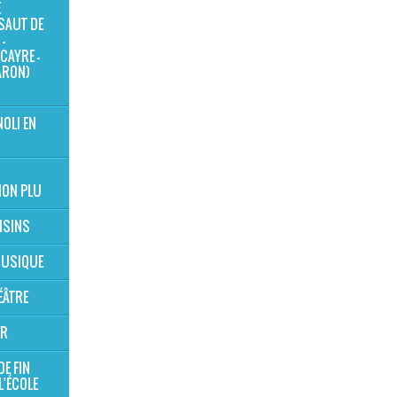
E
SAUT DE
-
CAYRE -
ARON)
NOLI EN
ION PLU
OISINS
 MUSIQUE
ÉÂTRE
ER
DE FIN
L'ÉCOLE