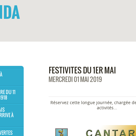
NDA
FESTIVITES DU 1ER MAI
 À
MERCREDI 01 MAI 2019
RE DU 11
1918
Réservez cette longue journée, chargée 
activités...
AIS
RRIVE À
VERTES