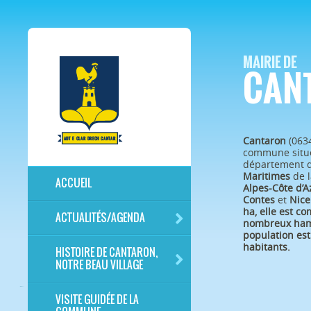
MAIRIE DE
CAN
Cantaron
(063
commune situé
département 
Maritimes
de l
ACCUEIL
Alpes-Côte d’A
Contes
et
Nice
ha, elle est c
ACTUALITÉS/AGENDA
nombreux ham
population est
habitants.
HISTOIRE DE CANTARON,
NOTRE BEAU VILLAGE
VISITE GUIDÉE DE LA