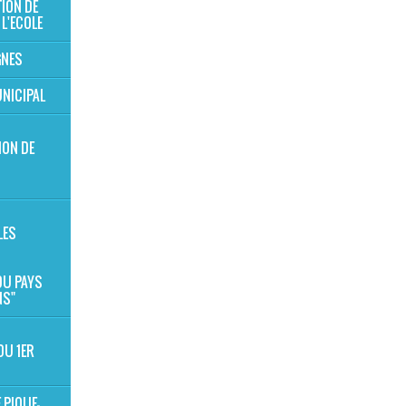
TION DE
 L'ECOLE
GNES
NICIPAL
ION DE
S
LES
 DU PAYS
NS"
DU 1ER
 PIQUE-