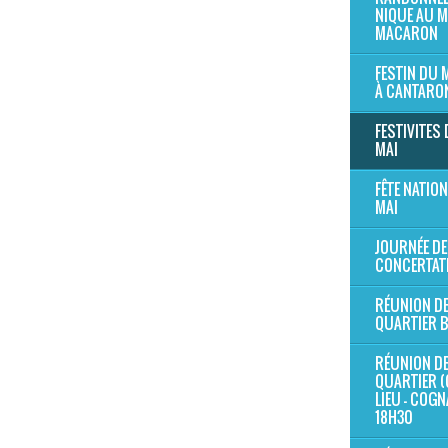
NIQUE AU 
MACARON
FESTIN DU
À CANTARO
FESTIVITES 
MAI
FÊTE NATION
MAI
JOURNÉE DE
CONCERTAT
RÉUNION D
QUARTIER 
RÉUNION D
QUARTIER (
LIEU - COG
18H30