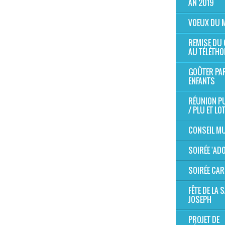
AN 2019
VOEUX DU 
REMISE DU
AU TÉLÉTHO
GOÛTER PA
ENFANTS
RÉUNION P
/ PLU ET LO
CONSEIL MU
SOIRÉE 'AD
SOIRÉE CAR
FÊTE DE LA S
JOSEPH
PROJET DE