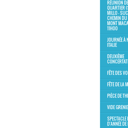
RÉUNION D
QUARTIER (
MILLO - SUC 
CHEMIN DU 
MONT MAC
11H00
JOURNÉE À 
ITALIE
DEUXIÈME
CONCERTAT
FÊTE DES V
FÊTE DE LA
PIÈCE DE TH
VIDE GRENI
SPECTACLE 
D'ANNÉE DE 