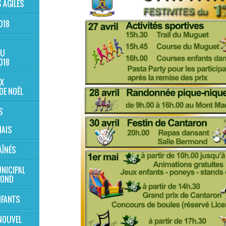
 AGILES
018
AU
018
X
DE NOËL
S
AIS
AÎNÉS
NICIPAL
MOND
NFANTS
NOUVEL