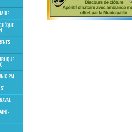
MAIRE
 CHÈQUE
N
RENTS
UBLIQUE
TO
NICIPAL
OS'
NAVAL
AINT-