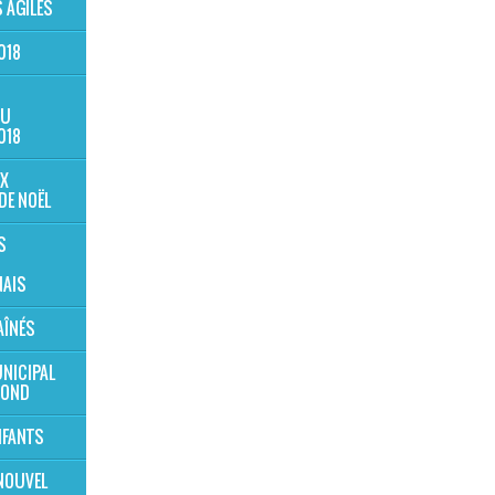
 AGILES
018
AU
018
X
DE NOËL
S
AIS
AÎNÉS
NICIPAL
MOND
NFANTS
NOUVEL