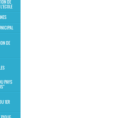
TION DE
 L'ECOLE
GNES
NICIPAL
ION DE
S
LES
 DU PAYS
NS"
DU 1ER
 PIQUE-