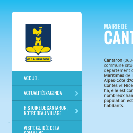
MAIRIE DE
CAN
Cantaron
(063
commune situé
département 
Maritimes
de l
ACCUEIL
Alpes-Côte d’A
Contes
et
Nice
ha, elle est c
ACTUALITÉS/AGENDA
nombreux ham
population est
habitants.
HISTOIRE DE CANTARON,
NOTRE BEAU VILLAGE
VISITE GUIDÉE DE LA