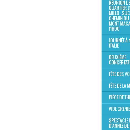
RÉUNION D
QUARTIER (
MILLO - SUC 
CHEMIN DU 
MONT MAC
11H00
JOURNÉE À 
ITALIE
DEUXIÈME
CONCERTAT
FÊTE DES V
FÊTE DE LA
PIÈCE DE TH
VIDE GRENI
SPECTACLE 
D'ANNÉE DE 