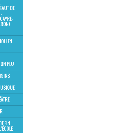
E
SAUT DE
-
CAYRE -
ARON)
NOLI EN
ION PLU
OISINS
 MUSIQUE
ÉÂTRE
ER
DE FIN
L'ÉCOLE