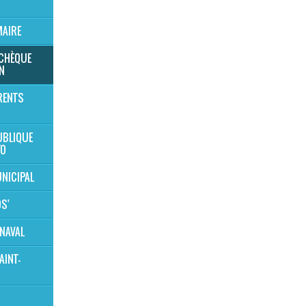
MAIRE
 CHÈQUE
N
RENTS
UBLIQUE
TO
NICIPAL
OS'
NAVAL
AINT-