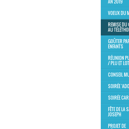
AN 2019
VOEUX DU 
REMISE DU
AU TÉLÉTHO
GOÛTER PA
ENFANTS
RÉUNION P
/ PLU ET LO
CONSEIL MU
SOIRÉE 'AD
SOIRÉE CAR
FÊTE DE LA S
JOSEPH
PROJET DE