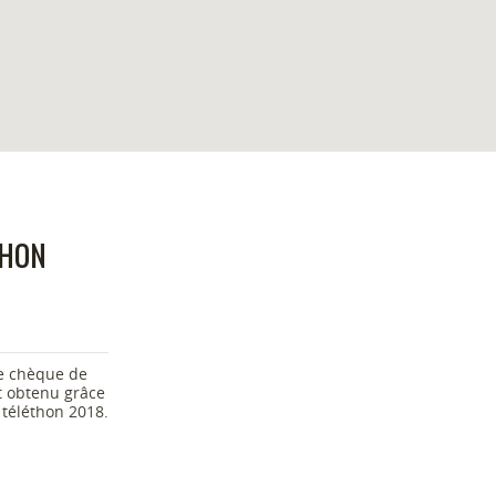
THON
le chèque de
nt obtenu grâce
 téléthon 2018.