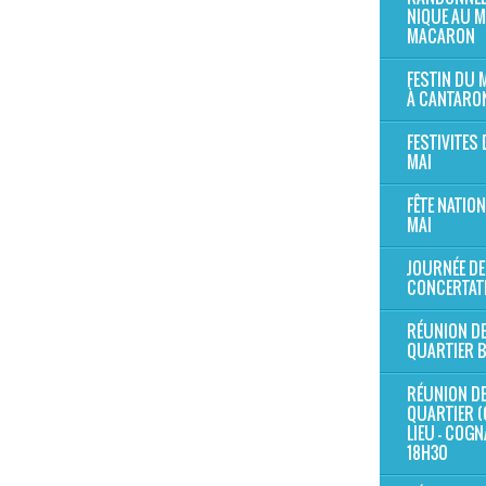
NIQUE AU 
MACARON
FESTIN DU
À CANTARO
FESTIVITES 
MAI
FÊTE NATION
MAI
JOURNÉE DE
CONCERTAT
RÉUNION D
QUARTIER 
RÉUNION D
QUARTIER (
LIEU - COG
18H30