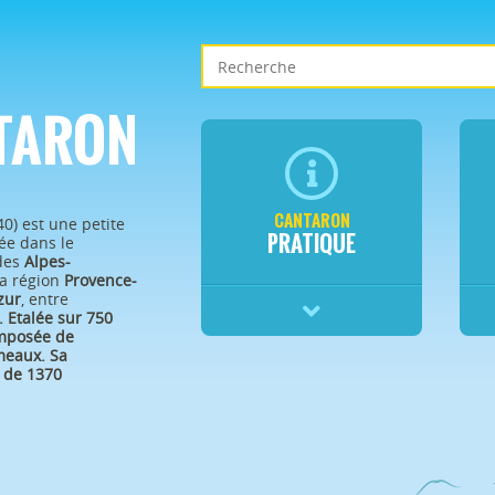
TARON
CANTARON
40) est une petite
PRATIQUE
e dans le
des
Alpes-
a région
Provence-
zur
, entre
.
Etalée sur 750
omposée de
eaux. Sa
 de 1370