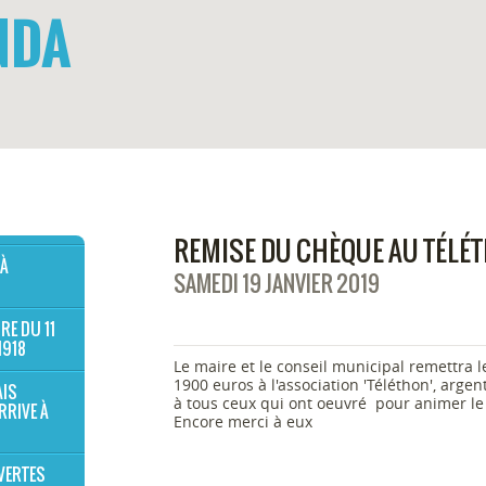
NDA
REMISE DU CHÈQUE AU TÉLÉ
 À
SAMEDI 19 JANVIER 2019
RE DU 11
1918
Le maire et le conseil municipal remettra 
1900 euros à l'association 'Téléthon', arge
AIS
à tous ceux qui ont oeuvré pour animer le
RRIVE À
Encore merci à eux
VERTES