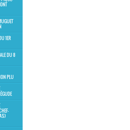
MONT
 MUGUET
N
DU 1ER
ALE DU 8
ION PLU
E
BÉGUDE
E
CHEF-
NAS)