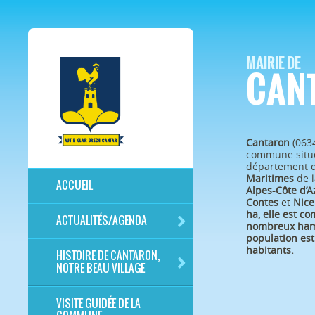
MAIRIE DE
CAN
Cantaron
(063
commune situé
département 
Maritimes
de l
ACCUEIL
Alpes-Côte d’A
Contes
et
Nice
ha, elle est c
ACTUALITÉS/AGENDA
nombreux ham
population est
habitants.
HISTOIRE DE CANTARON,
NOTRE BEAU VILLAGE
VISITE GUIDÉE DE LA