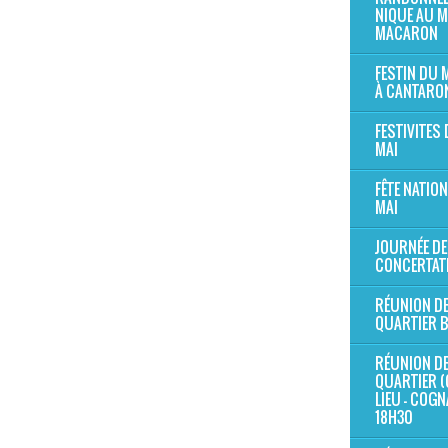
NIQUE AU 
MACARON
FESTIN DU
À CANTARO
FESTIVITES 
MAI
FÊTE NATION
MAI
JOURNÉE DE
CONCERTAT
RÉUNION D
QUARTIER 
RÉUNION D
QUARTIER (
LIEU - COG
18H30