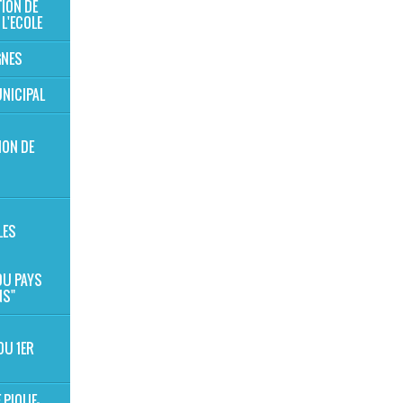
TION DE
 L'ECOLE
GNES
NICIPAL
ION DE
S
LES
 DU PAYS
NS"
DU 1ER
 PIQUE-