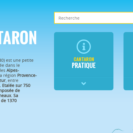
TARON
CANTARON
40) est une petite
PRATIQUE
e dans le
des
Alpes-
a région
Provence-
zur
, entre
.
Etalée sur 750
omposée de
eaux. Sa
 de 1370