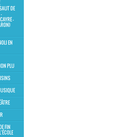
E
SAUT DE
-
CAYRE -
ARON)
NOLI EN
ION PLU
OISINS
 MUSIQUE
ÉÂTRE
ER
DE FIN
L'ÉCOLE