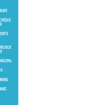
MAIRE
 CHÈQUE
N
RENTS
UBLIQUE
TO
NICIPAL
OS'
NAVAL
AINT-