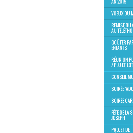
AN 2019
VOEUX DU 
REMISE DU
AU TÉLÉTHO
GOÛTER PA
ENFANTS
RÉUNION P
/ PLU ET LO
CONSEIL MU
SOIRÉE 'AD
SOIRÉE CAR
FÊTE DE LA S
JOSEPH
PROJET DE