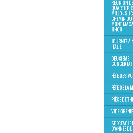
RÉUNION D
QUARTIER (
MILLO - SUC 
CHEMIN DU 
MONT MAC
11H00
JOURNÉE À 
ITALIE
DEUXIÈME
CONCERTAT
FÊTE DES V
FÊTE DE LA
PIÈCE DE TH
VIDE GRENI
SPECTACLE 
D'ANNÉE DE 