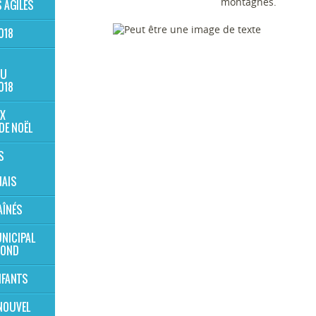
montagnes.
 AGILES
018
AU
018
X
DE NOËL
S
AIS
AÎNÉS
NICIPAL
MOND
NFANTS
NOUVEL