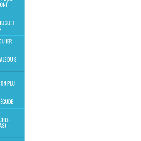
MONT
 MUGUET
N
DU 1ER
ALE DU 8
ION PLU
E
BÉGUDE
E
CHEF-
NAS)