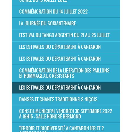
COMMÉMORATION DU 14 JUILLET 2022
LA JOURNÉE DU SOIXANTENAIRE
FESTIVAL DU TANGO ARGENTIN DU 21 AU 25 JUILLET
LES ESTIVALES DU DÉPARTEMENT À CANTARON
LES ESTIVALES DU DÉPARTEMENT À CANTARON
COMMÉMORATION DE LA LIBÉRATION DES PAILLONS
ET HOMMAGE AUX RÉSISTANTS
LES ESTIVALES DU DÉPARTEMENT À CANTARON
DANSES ET CHANTS TRADITIONNELS NIÇOIS
CONSEIL MUNICIPAL VENDREDI 30 SEPTEMBRE 2022
À 19H15 - SALLE HONORÉ BERMOND
TERROIR ET BIODIVERSITÉ À CANTARON 1ER ET 2