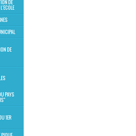
TION DE
 L'ECOLE
GNES
NICIPAL
ION DE
S
LES
 DU PAYS
NS"
DU 1ER
 PIQUE-