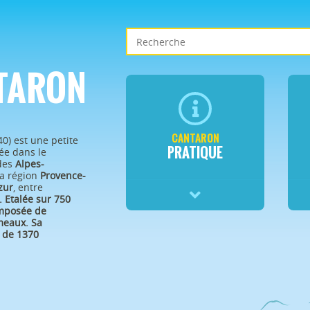
TARON
CANTARON
40) est une petite
PRATIQUE
e dans le
des
Alpes-
a région
Provence-
zur
, entre
.
Etalée sur 750
omposée de
eaux. Sa
 de 1370