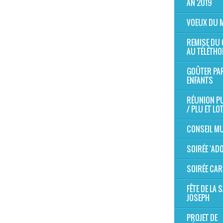
AN 2019
VOEUX DU 
REMISE DU
AU TÉLÉTHO
GOÛTER PA
ENFANTS
RÉUNION P
/ PLU ET LO
CONSEIL MU
SOIRÉE 'AD
SOIRÉE CAR
FÊTE DE LA S
JOSEPH
PROJET DE