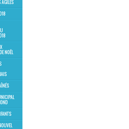
 AGILES
018
AU
018
X
DE NOËL
S
AIS
AÎNÉS
NICIPAL
MOND
NFANTS
NOUVEL