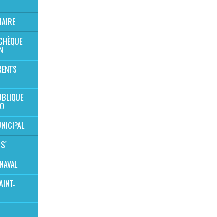
MAIRE
 CHÈQUE
N
RENTS
UBLIQUE
TO
NICIPAL
OS'
NAVAL
AINT-