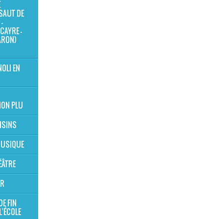
E
SAUT DE
-
CAYRE -
ARON)
NOLI EN
ION PLU
OISINS
 MUSIQUE
ÉÂTRE
ER
DE FIN
L'ÉCOLE