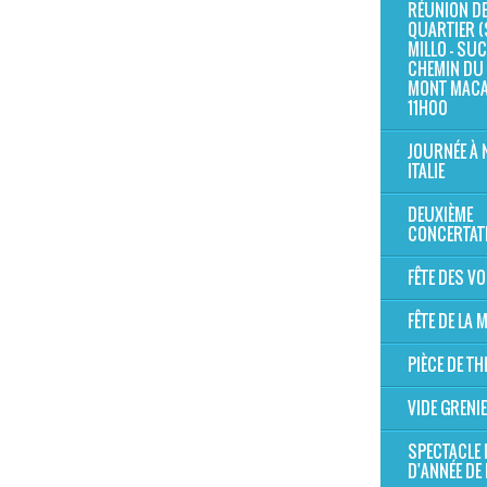
RÉUNION D
QUARTIER (
MILLO - SUC 
CHEMIN DU 
MONT MAC
11H00
JOURNÉE À 
ITALIE
DEUXIÈME
CONCERTAT
FÊTE DES V
FÊTE DE LA
PIÈCE DE TH
VIDE GRENI
SPECTACLE 
D'ANNÉE DE 