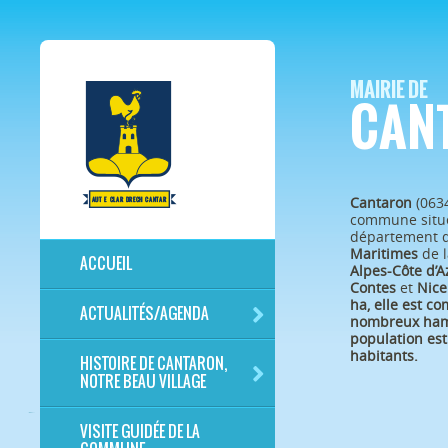
MAIRIE DE
CAN
Cantaron
(063
commune situé
département 
Maritimes
de l
ACCUEIL
Alpes-Côte d’A
Contes
et
Nice
ha, elle est c
ACTUALITÉS/AGENDA
nombreux ham
population est
habitants.
HISTOIRE DE CANTARON,
NOTRE BEAU VILLAGE
VISITE GUIDÉE DE LA