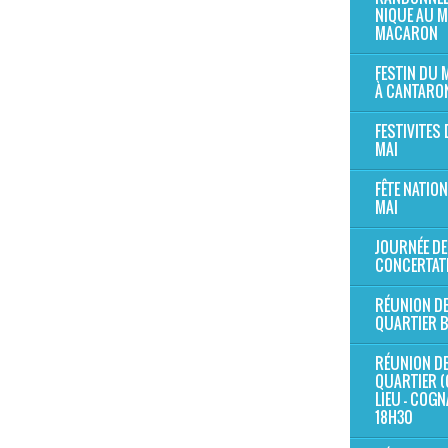
NIQUE AU 
MACARON
FESTIN DU
À CANTARO
FESTIVITES 
MAI
FÊTE NATION
MAI
JOURNÉE DE
CONCERTAT
RÉUNION D
QUARTIER 
RÉUNION D
QUARTIER (
LIEU - COG
18H30