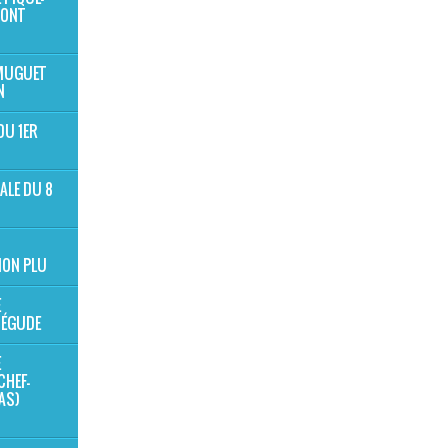
MONT
 MUGUET
N
DU 1ER
ALE DU 8
ION PLU
E
BÉGUDE
E
CHEF-
NAS)