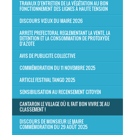
TRAVAUX D'ENTRETIEN DE LA VÉGÉTATION AU BON
FONCTIONNEMENT DES LIGNES À HAUTE TENSION
DISCOURS VŒUX DU MAIRE 2026
ARRETE PREFECTORAL REGLEMENTANT LA VENTE, LA
DETENTION ET LA CONSOMMATION DE PROTOXYDE
D'AZOTE
AVIS DE PUBLICITE COLLECTIVE
COMMÉMORATION DU 11 NOVEMBRE 2025
ARTICLE FESTIVAL TANGO 2025
SENSIBILISATION AU RECENSEMENT CITOYEN
CANTARON LE VILLAGE OÙ IL FAIT BON VIVRE 3E AU
CLASSEMENT !
DISCOURS DE MONSIEUR LE MAIRE
COMMÉMORATION DU 29 AOÛT 2025