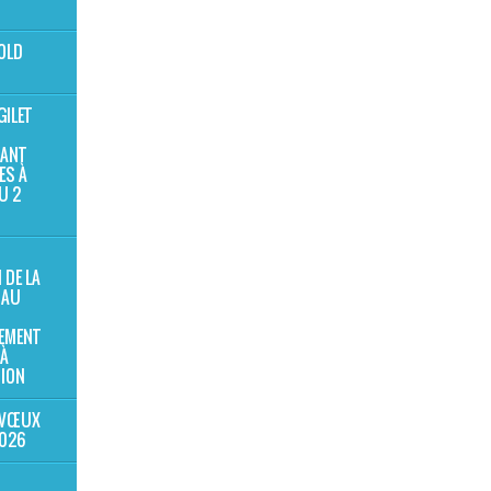
OLD
GILET
SANT
ES À
U 2
 DE LA
 AU
EMENT
 À
SION
 VŒUX
2026