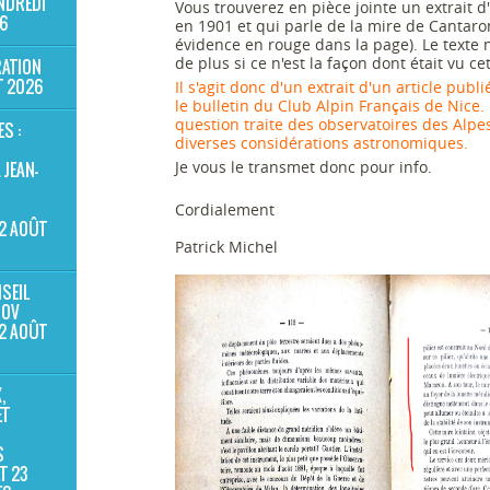
NDREDI
Vous trouverez en pièce jointe un extrait d'
6
en 1901 et qui parle de la mire de Cantaro
évidence en rouge dans la page). Le texte 
de plus si ce n'est la façon dont était vu ce
ATION
T 2026
Il s'agit donc d'un extrait d'un article pub
le bulletin du Club Alpin Français de Nice. L
question traite des observatoires des Alpe
ES :
diverses considérations astronomiques.
Je vous le transmet donc pour info.
JEAN-
Cordialement
2 AOÛT
Patrick Michel
SEIL
NOV
2 AOÛT
,
ET
S
T 23