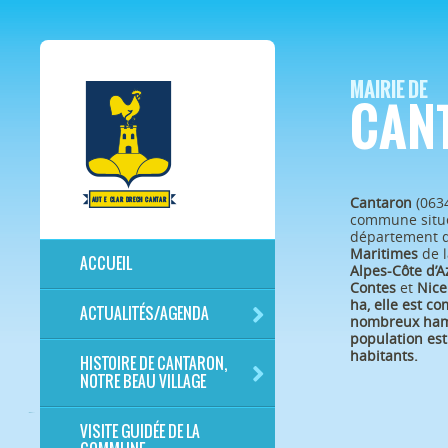
MAIRIE DE
CAN
Cantaron
(063
commune situé
département 
Maritimes
de l
ACCUEIL
Alpes-Côte d’A
Contes
et
Nice
ha, elle est c
ACTUALITÉS/AGENDA
nombreux ham
population est
habitants.
HISTOIRE DE CANTARON,
NOTRE BEAU VILLAGE
VISITE GUIDÉE DE LA