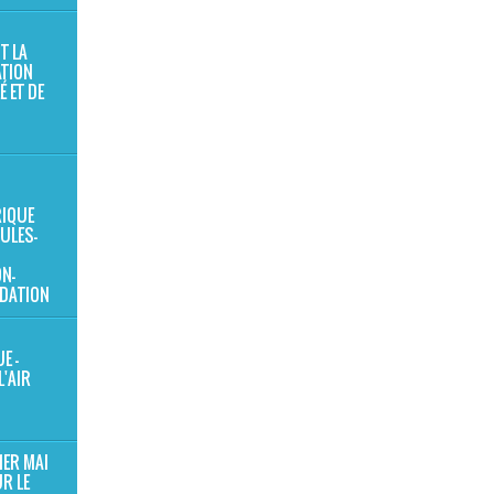
T LA
TION
É ET DE
IQUE
ULES-
N-
DATION
E -
L'AIR
1ER MAI
R LE