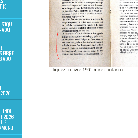
ES
T 13
PISTOU
4 AOÛT
E
S FIBRE
8 AOÛT
cliquez ici livre 1901 mire cantaron
6
 2026
LUNDI
RE 2026
ALLE
ERMOND