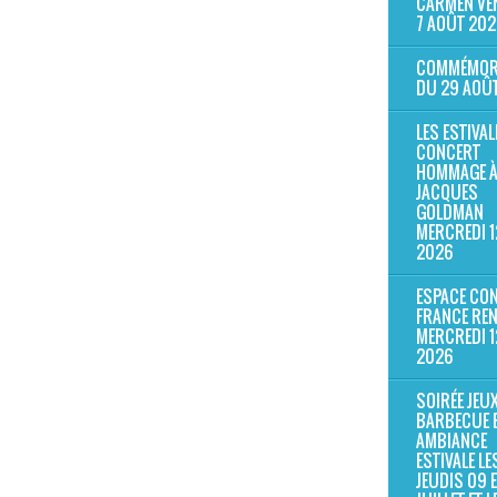
CARMEN VE
7 AOÛT 202
COMMÉMOR
DU 29 AOÛ
LES ESTIVAL
CONCERT
HOMMAGE À 
JACQUES
GOLDMAN
MERCREDI 1
2026
ESPACE CON
FRANCE RE
MERCREDI 1
2026
SOIRÉE JEUX
BARBECUE 
AMBIANCE
ESTIVALE LE
JEUDIS 09 E