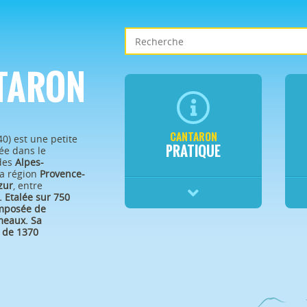
TARON
CANTARON
40) est une petite
PRATIQUE
e dans le
des
Alpes-
a région
Provence-
zur
, entre
.
Etalée sur 750
omposée de
eaux. Sa
 de 1370