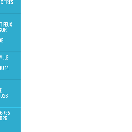
AC TRÈS
T FEUX
 SUR
DE
. LE
DU 14
E
2026
6-785
2026