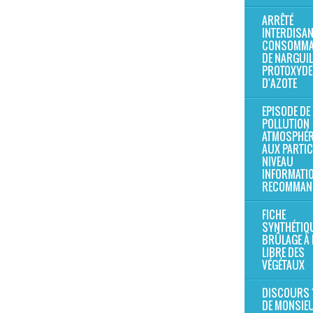
ARRÊTÉ
INTERDISAN
CONSOMMA
DE NARGUIL
PROTOXYDE
D'AZOTE
EPISODE DE
POLLUTION
ATMOSPHÉR
AUX PARTIC
NIVEAU
INFORMATIO
RECOMMAN
FICHE
SYNTHÉTIQU
BRÛLAGE À 
LIBRE DES
VÉGÉTAUX
DISCOURS 
DE MONSIEU