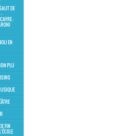
E
SAUT DE
-
CAYRE -
ARON)
NOLI EN
ION PLU
OISINS
 MUSIQUE
ÉÂTRE
ER
DE FIN
L'ÉCOLE