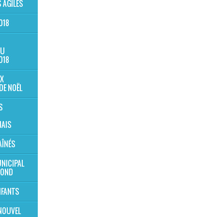
 AGILES
018
AU
018
X
DE NOËL
S
AIS
AÎNÉS
NICIPAL
MOND
NFANTS
NOUVEL