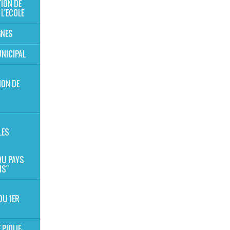
TION DE
 L'ECOLE
GNES
NICIPAL
ION DE
S
LES
 DU PAYS
NS"
DU 1ER
 PIQUE-