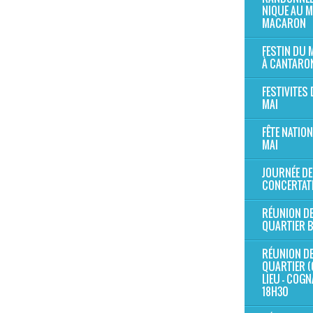
NIQUE AU 
MACARON
FESTIN DU
À CANTARO
FESTIVITES 
MAI
FÊTE NATION
MAI
JOURNÉE DE
CONCERTAT
RÉUNION D
QUARTIER 
RÉUNION D
QUARTIER (
LIEU - COG
18H30