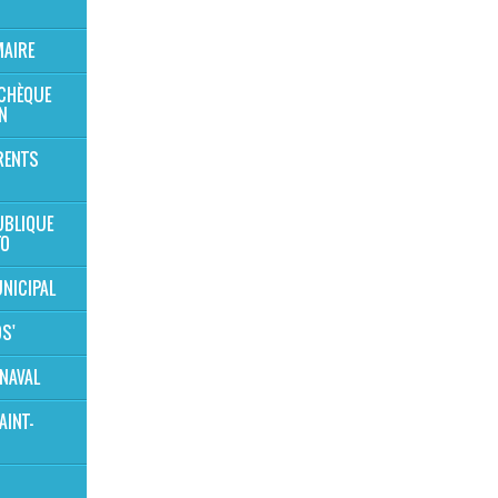
MAIRE
 CHÈQUE
N
RENTS
UBLIQUE
TO
NICIPAL
OS'
NAVAL
AINT-