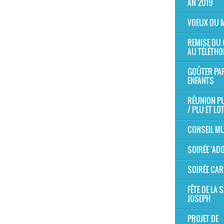
AN 2019
VOEUX DU 
REMISE DU
AU TÉLÉTHO
GOÛTER PA
ENFANTS
RÉUNION P
/ PLU ET LO
CONSEIL MU
SOIRÉE 'AD
SOIRÉE CAR
FÊTE DE LA S
JOSEPH
PROJET DE