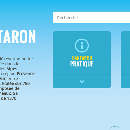
TARON
CANTARON
40) est une petite
PRATIQUE
e dans le
des
Alpes-
a région
Provence-
zur
, entre
.
Etalée sur 750
omposée de
eaux. Sa
 de 1370