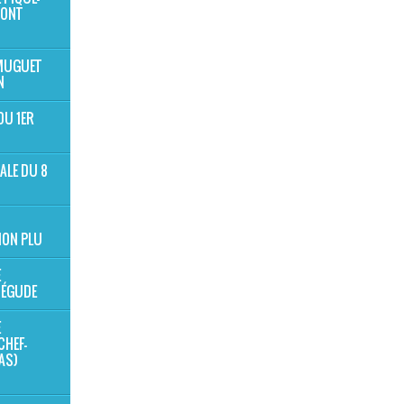
MONT
 MUGUET
N
DU 1ER
ALE DU 8
ION PLU
E
BÉGUDE
E
CHEF-
NAS)