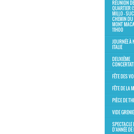
RÉUNION D
QUARTIER (
MILLO - SUC 
CHEMIN DU 
MONT MAC
11H00
JOURNÉE À 
ITALIE
DEUXIÈME
CONCERTAT
FÊTE DES V
FÊTE DE LA
PIÈCE DE TH
VIDE GRENI
SPECTACLE 
D'ANNÉE DE 