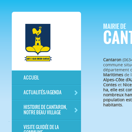
MAIRIE DE
CAN
Cantaron
(063
commune situé
département 
Maritimes
de l
ACCUEIL
Alpes-Côte d’A
Contes
et
Nice
ha, elle est c
ACTUALITÉS/AGENDA
nombreux ham
population est
habitants.
HISTOIRE DE CANTARON,
NOTRE BEAU VILLAGE
VISITE GUIDÉE DE LA