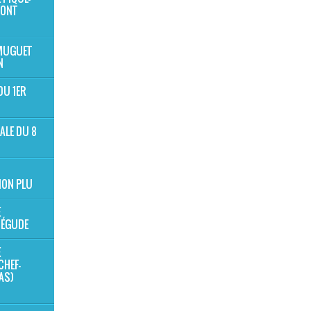
MONT
 MUGUET
N
DU 1ER
ALE DU 8
ION PLU
E
BÉGUDE
E
CHEF-
NAS)