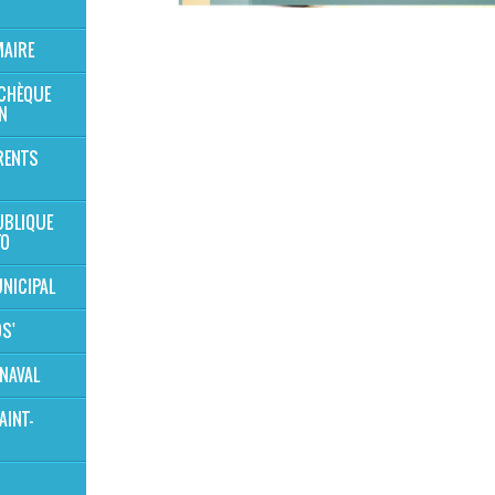
MAIRE
 CHÈQUE
N
RENTS
UBLIQUE
TO
NICIPAL
OS'
NAVAL
AINT-