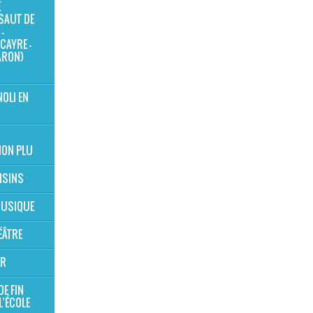
E
SAUT DE
-
CAYRE -
ARON)
NOLI EN
ION PLU
OISINS
 MUSIQUE
ÉÂTRE
ER
DE FIN
L'ÉCOLE