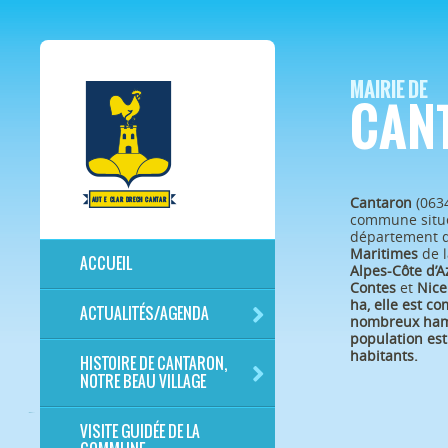
MAIRIE DE
CAN
Cantaron
(063
commune situé
département 
Maritimes
de l
ACCUEIL
Alpes-Côte d’A
Contes
et
Nice
ha, elle est c
ACTUALITÉS/AGENDA
nombreux ham
population est
habitants.
HISTOIRE DE CANTARON,
NOTRE BEAU VILLAGE
VISITE GUIDÉE DE LA