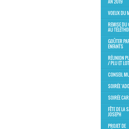
AN 2019
VOEUX DU 
REMISE DU
AU TÉLÉTHO
GOÛTER PA
ENFANTS
RÉUNION P
/ PLU ET LO
CONSEIL MU
SOIRÉE 'AD
SOIRÉE CAR
FÊTE DE LA S
JOSEPH
PROJET DE