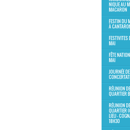
NIQUE AU 
MACARON
FESTIN DU
À CANTARO
FESTIVITES 
MAI
FÊTE NATION
MAI
JOURNÉE DE
CONCERTAT
RÉUNION D
QUARTIER 
RÉUNION D
QUARTIER (
LIEU - COG
18H30