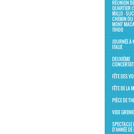
RÉUNION D
QUARTIER (
MILLO - SUC 
CHEMIN DU 
MONT MAC
11H00
JOURNÉE À 
ITALIE
DEUXIÈME
CONCERTAT
FÊTE DES V
FÊTE DE LA
PIÈCE DE TH
VIDE GRENI
SPECTACLE 
D'ANNÉE DE 