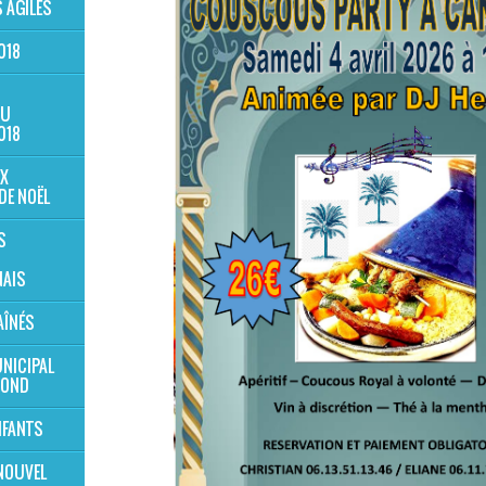
 AGILES
018
AU
018
X
DE NOËL
S
AIS
AÎNÉS
NICIPAL
MOND
NFANTS
NOUVEL