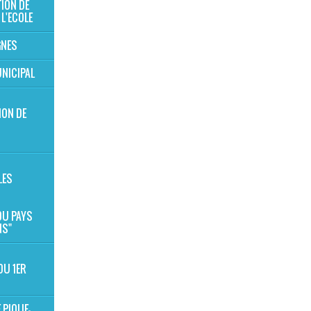
TION DE
 L'ECOLE
GNES
NICIPAL
ION DE
S
LES
 DU PAYS
NS"
DU 1ER
 PIQUE-