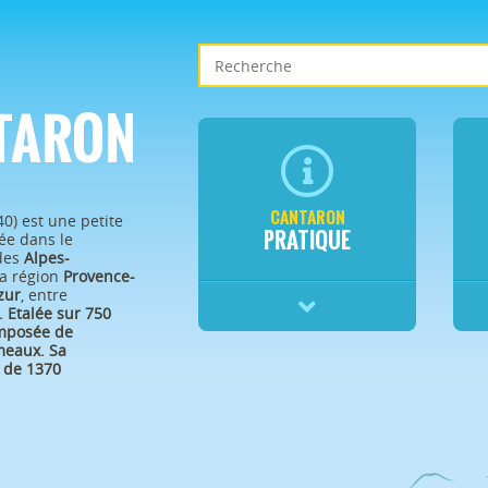
TARON
CANTARON
40) est une petite
PRATIQUE
e dans le
des
Alpes-
a région
Provence-
zur
, entre
.
Etalée sur 750
omposée de
eaux. Sa
 de 1370