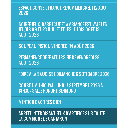
ESPACE CONSEIL FRANCE RENOV MERCREDI 12 AOÛT
2026
SOIRÉE JEUX, BARBECUE ET AMBIANCE ESTIVALE LES
JEUDIS 09 ET 23 JUILLET ET LES JEUDIS 06 ET 13
AOÛT 2026
SOUPE AU PISTOU VENDREDI 14 AOÛT 2026
PERMANENCE OPÉRATEURS FIBRE VENDREDI 28
AOÛT 2026
FOIRE À LA SAUCISSE DIMANCHE 6 SEPTEMBRE 2026
CONSEIL MUNICIPAL LUNDI 7 SEPTEMBRE 2026 À
18H30 - SALLE HONORÉ BERMOND
MENTION BAC TRÈS BIEN
ARRÊTÉ INTERDISANT FEUX D'ARTIFICE SUR TOUTE
LA COMMUNE DE CANTARON