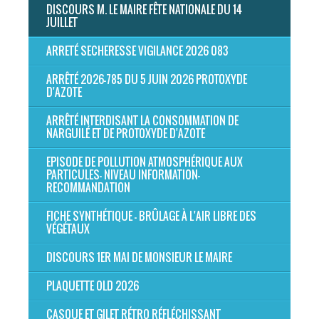
DISCOURS M. LE MAIRE FÊTE NATIONALE DU 14
JUILLET
ARRETÉ SECHERESSE VIGILANCE 2026 083
ARRÊTÉ 2026-785 DU 5 JUIN 2026 PROTOXYDE
D'AZOTE
ARRÊTÉ INTERDISANT LA CONSOMMATION DE
NARGUILÉ ET DE PROTOXYDE D'AZOTE
EPISODE DE POLLUTION ATMOSPHÉRIQUE AUX
PARTICULES- NIVEAU INFORMATION-
RECOMMANDATION
FICHE SYNTHÉTIQUE - BRÛLAGE À L'AIR LIBRE DES
VÉGÉTAUX
DISCOURS 1ER MAI DE MONSIEUR LE MAIRE
PLAQUETTE OLD 2026
CASQUE ET GILET RÉTRO RÉFLÉCHISSANT