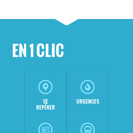
EN 1 CLIC
SE
URGENCES
REPÉRER