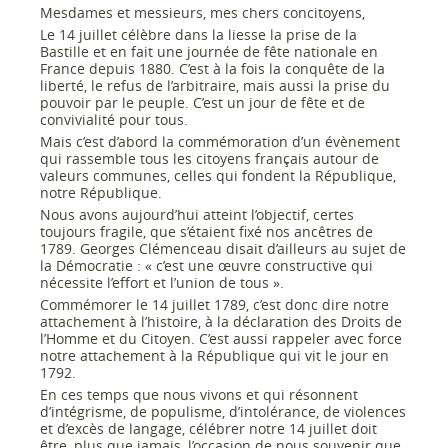
Mesdames et messieurs, mes chers concitoyens,
Le 14 juillet célèbre dans la liesse la prise de la
Bastille et en fait une journée de fête nationale en
France depuis 1880. C’est à la fois la conquête de la
liberté, le refus de l’arbitraire, mais aussi la prise du
pouvoir par le peuple. C’est un jour de fête et de
convivialité pour tous.
Mais c’est d’abord la commémoration d’un évènement
qui rassemble tous les citoyens français autour de
valeurs communes, celles qui fondent la République,
notre République.
Nous avons aujourd’hui atteint l’objectif, certes
toujours fragile, que s’étaient fixé nos ancêtres de
1789. Georges Clémenceau disait d’ailleurs au sujet de
la Démocratie : « c’est une œuvre constructive qui
nécessite l’effort et l’union de tous ».
Commémorer le 14 juillet 1789, c’est donc dire notre
attachement à l’histoire, à la déclaration des Droits de
l’Homme et du Citoyen. C’est aussi rappeler avec force
notre attachement à la République qui vit le jour en
1792.
En ces temps que nous vivons et qui résonnent
d’intégrisme, de populisme, d’intolérance, de violences
et d’excès de langage, célébrer notre 14 juillet doit
être, plus que jamais, l’occasion de nous souvenir que