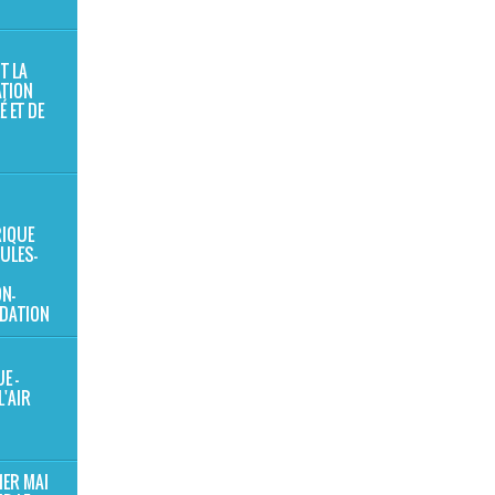
T LA
TION
É ET DE
IQUE
ULES-
N-
DATION
E -
L'AIR
1ER MAI