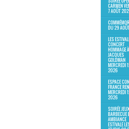
SOIRÉE OPÉR
CARMEN VE
7 AOÛT 202
COMMÉMOR
DU 29 AOÛ
LES ESTIVAL
CONCERT
HOMMAGE À 
JACQUES
GOLDMAN
MERCREDI 1
2026
ESPACE CON
FRANCE RE
MERCREDI 1
2026
SOIRÉE JEUX
BARBECUE 
AMBIANCE
ESTIVALE LE