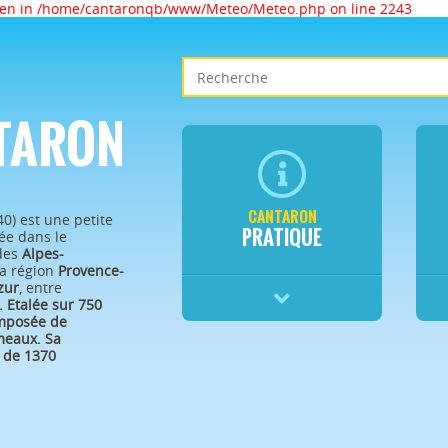
given in /home/cantaronqb/www/Meteo/Meteo.php on line 2243
TARON
CANTARON
40) est une petite
PRATIQUE
e dans le
des
Alpes-
a région
Provence-
zur
, entre
.
Etalée sur 750
omposée de
eaux. Sa
 de 1370