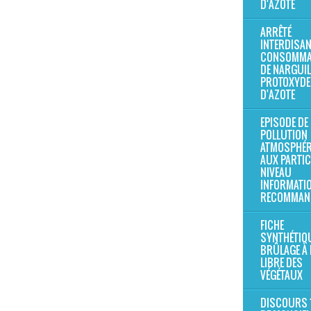
D'AZOTE
ARRÊTÉ
INTERDISAN
CONSOMMA
DE NARGUIL
PROTOXYDE
D'AZOTE
EPISODE DE
POLLUTION
ATMOSPHÉR
AUX PARTIC
NIVEAU
INFORMATIO
RECOMMAN
FICHE
SYNTHÉTIQU
BRÛLAGE À 
LIBRE DES
VÉGÉTAUX
DISCOURS 