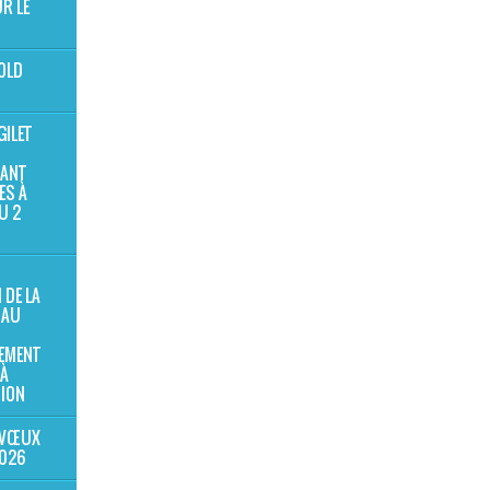
R LE
OLD
GILET
SANT
ES À
U 2
 DE LA
 AU
EMENT
 À
SION
 VŒUX
2026