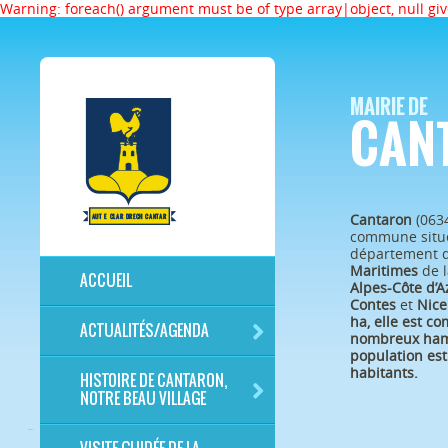
Warning: foreach() argument must be of type array|object, null 
MAIRIE DE
CAN
Cantaron
(063
commune situé
département 
Maritimes
de l
ACCUEIL
Alpes-Côte d’A
Contes
et
Nice
ha, elle est c
ACTUALITÉS/AGENDA
nombreux ham
population est
habitants.
HISTOIRE DE CANTARON,
NOTRE BEAU VILLAGE