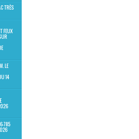
AC TRÈS
T FEUX
 SUR
DE
. LE
DU 14
E
2026
6-785
2026