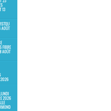
T 23
ES
T 13
PISTOU
4 AOÛT
E
S FIBRE
8 AOÛT
6
 2026
LUNDI
RE 2026
ALLE
ERMOND