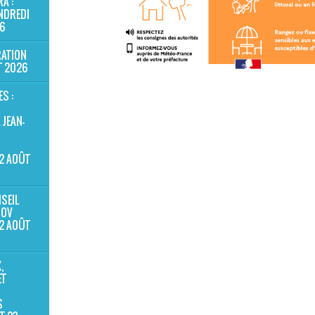
A :
NDREDI
6
ATION
T 2026
ES :
JEAN-
2 AOÛT
SEIL
NOV
2 AOÛT
,
ET
S