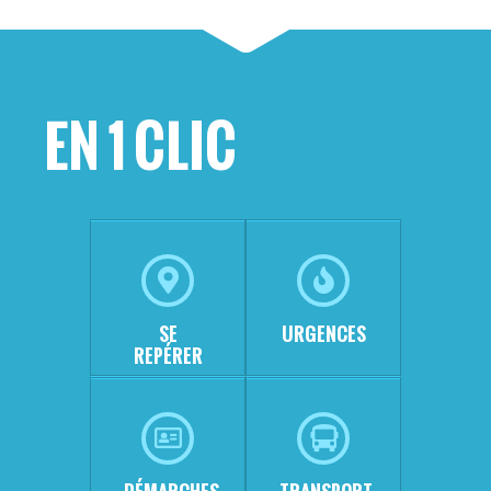
EN 1 CLIC
SE
URGENCES
REPÉRER