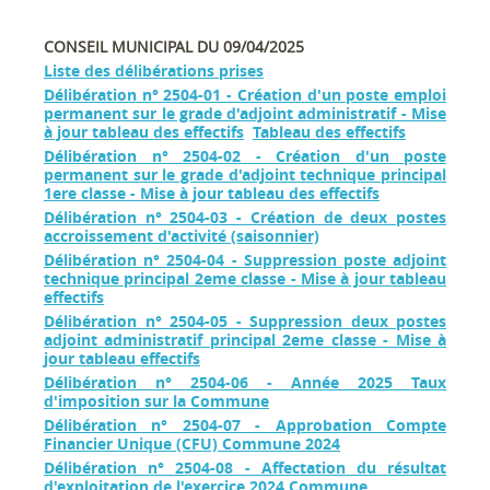
CONSEIL MUNICIPAL DU 09/04/2025
Liste des délibérations prises
Délibération n° 2504-01 - Création d'un poste emploi
permanent sur le grade d'adjoint administratif - Mise
à jour tableau des effectifs
Tableau des effectifs
Délibération n° 2504-02 - Création d'un poste
permanent sur le grade d'adjoint technique principal
1ere classe - Mise à jour tableau des effectifs
Délibération n° 2504-03 - Création de deux postes
accroissement d'activité (saisonnier)
Délibération n° 2504-04 - Suppression poste adjoint
technique principal 2eme classe - Mise à jour tableau
effectifs
Délibération n° 2504-05 - Suppression deux postes
adjoint administratif principal 2eme classe - Mise à
jour tableau effectifs
Délibération n° 2504-06 - Année 2025 Taux
d'imposition sur la Commune
Délibération n° 2504-07 - Approbation Compte
Financier Unique (CFU) Commune 2024
Délibération n° 2504-08 - Affectation du résultat
d'exploitation de l'exercice 2024 Commune