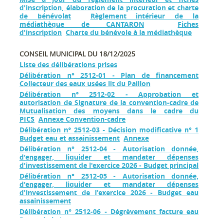
d'inscription, élaboration de la procuration et charte
de bénévolat
Règlement intérieur de la
médiathèque de CANTARON
Fiches
d'inscription
Charte du bénévole à la médiathèque
CONSEIL MUNICIPAL DU 18/12/2025
Liste des délibérations prises
Délibération n° 2512-01 - Plan de financement
Collecteur des eaux usées lit du Paillon
Délibération n° 2512-02 - Approbation et
autorisation de Signature de la convention-cadre de
Mutualisation des moyens dans le cadre du
PICS
Annexe Convention-cadre
Délibération n° 2512-03 - Décision modificative n° 1
Budget eau et assainissement
Annexe
Délibération n° 2512-04 - Autorisation donnée,
d'engager, liquider et mandater dépenses
d'investissement de l'exercice 2026 - Budget principal
Délibération n° 2512-05 - Autorisation donnée,
d'engager, liquider et mandater dépenses
d'investissement de l'exercice 2026 - Budget eau
assainissement
Délibération n° 2512-06 - Dégrèvement facture eau