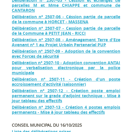
Délibération n° 2507-05 - Cession et échanges de
parcelles M et Mme CHIAPPE et commune de
CANTARON
Délibération n° 2507-06 - Céssion partie de parcelle
de la commune à HORCET - MASSENA
Délibération n° 2507-07 - Cession partie de parcelle
de la Commune à PETIT JEAN - RICCI
Délibération n° 2507-08 - Aménagement Terre d'Eze
Avenant n° 1 au Projet Urbain Partenarial PUP
Délibération n° 2507-09 - Adoption de la convention
avec Forces de sécurité
Délibération n° 2507-10 - Adoption convention ANTAI
pour verbalisation électronique par la police
municipale
Délibération n° 2507-11 - Création d'un poste
accroissement d'activité (saisonnier)
Délibération n° 2507-12 - Création poste emploi
permanent sur le grade d'adjoint technique - Mise à
jour tableau des effectifs
Délibération n° 2507-13 - Création 4 postes emplois
permanents - Mise à jour tableau des effectifs
CONSEIL MUNICIPAL DU 16/10/2025
Liste des délibérations prises