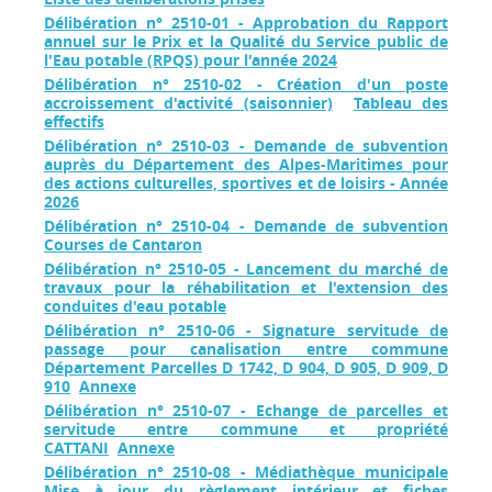
Délibération n° 2510-01 - Approbation du Rapport
annuel sur le Prix et la Qualité du Service public de
l'Eau potable (RPQS) pour l'année 2024
Délibération n° 2510-02 - Création d'un poste
accroissement d'activité (saisonnier)
Tableau des
effectifs
Délibération n° 2510-03 - Demande de subvention
auprès du Département des Alpes-Maritimes pour
des actions culturelles, sportives et de loisirs - Année
2026
Délibération n° 2510-04 - Demande de subvention
Courses de Cantaron
Délibération n° 2510-05 - Lancement du marché de
travaux pour la réhabilitation et l'extension des
conduites d'eau potable
Délibération n° 2510-06 - Signature servitude de
passage pour canalisation entre commune
Département Parcelles D 1742, D 904, D 905, D 909, D
910
Annexe
Délibération n° 2510-07 - Echange de parcelles et
servitude entre commune et propriété
CATTANI
Annexe
Délibération n° 2510-08 - Médiathèque municipale
Mise à jour du règlement intérieur et fiches